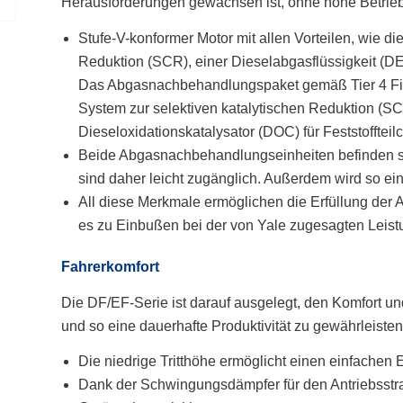
Herausforderungen gewachsen ist, ohne hohe Betrie
Stufe-V-konformer Motor mit allen Vorteilen, wie di
Reduktion (SCR), einer Dieselabgasflüssigkeit (DE
Das Abgasnachbehandlungspaket gemäß Tier 4 Fina
System zur selektiven katalytischen Reduktion (S
Dieseloxidationskatalysator (DOC) für Feststoffteil
Beide Abgasnachbehandlungseinheiten befinden si
sind daher leicht zugänglich. Außerdem wird so e
All diese Merkmale ermöglichen die Erfüllung der 
es zu Einbußen bei der von Yale zugesagten Leis
Fahrerkomfort
Die DF/EF-Serie ist darauf ausgelegt, den Komfort un
und so eine dauerhafte Produktivität zu gewährleisten
Die niedrige Tritthöhe ermöglicht einen einfachen 
Dank der Schwingungsdämpfer für den Antriebsstr