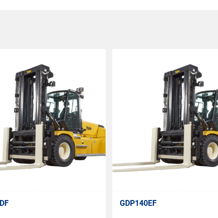
DF
GDP140EF