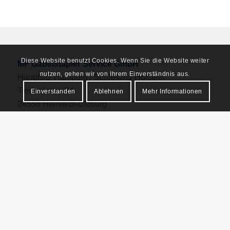
Diese Website benutzt Cookies. Wenn Sie die Website weiter
MF Gabelstapler Service GmbH
nutzen, gehen wir von Ihrem Einverständnis aus.
Hauptsitz Hamburg / Schleswig-Holstein
Tiedenkamp 24
Einverstanden
Ablehnen
Mehr Informationen
24558 Henstedt-Ulzburg
Fon:
+49 (0)4193 – 8066-0
Fax: +49 (0)4193 – 8066-15
Mail:
info@mfgabelstapler.de
Niederlassung Güstrow
Neukruger Straße 62
18273 Güstrow