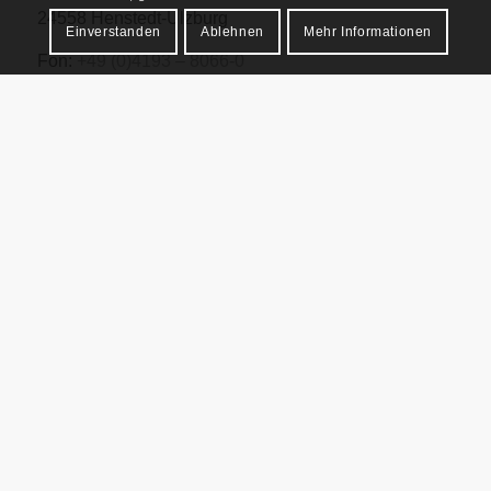
24558 Henstedt-Ulzburg
Einverstanden
Ablehnen
Mehr Informationen
Fon:
+49 (0)4193 – 8066-0
Fax: +49 (0)4193 – 8066-15
Mail:
info@mfgabelstapler.de
Niederlassung Güstrow
Neukruger Straße 62
18273 Güstrow
Fon:
+49 (0)3843 – 344 344 6
Fax: +49 (0)3843 – 344 344 7
Mail:
guestrow@mfgabelstapler.de