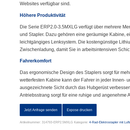
Websites verfügbar sind.
Höhere Produktivität
Die Serie ERP2.0-3.5MXLG verfügt über mehrere Merk
und Stapler. Dazu gehören eine geräumige Kabine, e
leichtgängiges Lenksystem. Die kostengünstige Lithiu
Zwischenladung, damit Sie in arbeitsintensiven Schic
Fahrerkomfort
Das ergonomische Design des Staplers sorgt für meh
wetterfesten Kabine kann der Fahrer in jeder Innen-
ausgezeichnete Sicht durch das Hubgerüst verbessert 
Antriebsstrang sorgt für eine ruhige und angenehme
Jetzt Anfrage senden
Expose drucken
Artikelnummer:
314793-ERP2.5MXLG
Kategorie:
4-Rad-Elektrostapler mit Luft