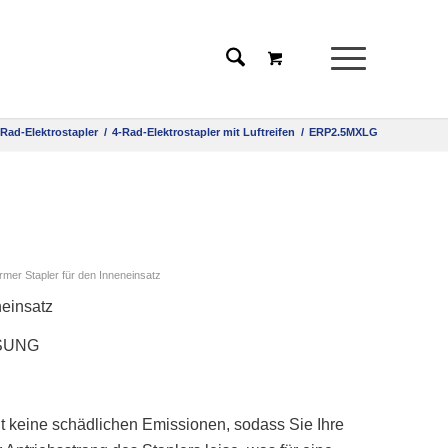
-Rad-Elektrostapler
/
4-Rad-Elektrostapler mit Luftreifen
/
ERP2.5MXLG
r Stapler für den Inneneinsatz
neinsatz
ÖSUNG
ugt keine schädlichen Emissionen, sodass Sie Ihre