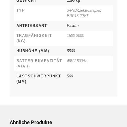
GEWICHT
1290 kg
TYP
3-Rad-Elektrostapler,
ERP15-20VT
ANTRIEBSART
Elektro
TRAGFÄHIGKEIT
1500-2000
(KG)
HUBHÖHE (MM)
5500
BATTERIEKAPAZITÄT
48V / 500Ah
(V/AH)
LASTSCHWERPUNKT
500
(MM)
Ähnliche Produkte