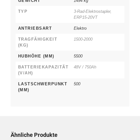
GEWICHT
1494 kg
TYP
3-Rad-Elektrostapler,
ERP15-20VT
ANTRIEBSART
Elektro
TRAGFÄHIGKEIT
1500-2000
(KG)
HUBHÖHE (MM)
5500
BATTERIEKAPAZITÄT
48V / 750Ah
(V/AH)
LASTSCHWERPUNKT
500
(MM)
Ähnliche Produkte