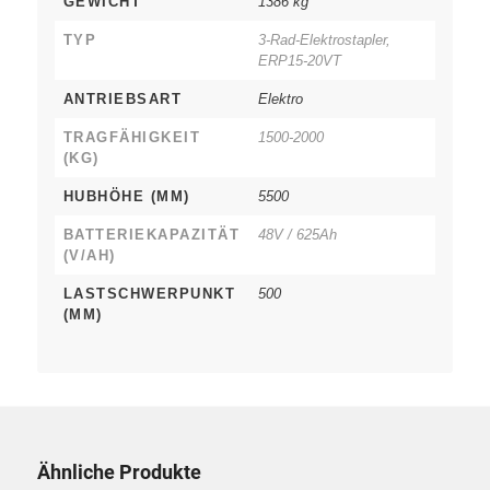
GEWICHT
1386 kg
TYP
3-Rad-Elektrostapler,
ERP15-20VT
ANTRIEBSART
Elektro
TRAGFÄHIGKEIT
1500-2000
(KG)
HUBHÖHE (MM)
5500
BATTERIEKAPAZITÄT
48V / 625Ah
(V/AH)
LASTSCHWERPUNKT
500
(MM)
Ähnliche Produkte