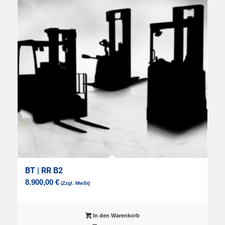
BT | RR B2
8.900,00
€
In den Warenkorb