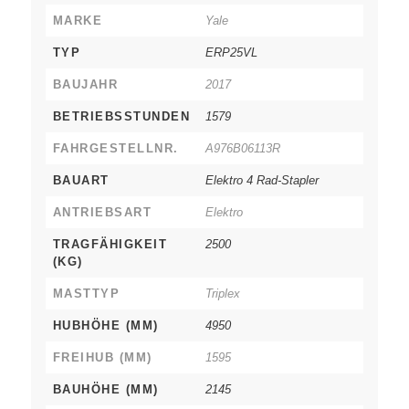
MARKE
Yale
TYP
ERP25VL
BAUJAHR
2017
BETRIEBSSTUNDEN
1579
FAHRGESTELLNR.
A976B06113R
BAUART
Elektro 4 Rad-Stapler
ANTRIEBSART
Elektro
TRAGFÄHIGKEIT
2500
(KG)
MASTTYP
Triplex
HUBHÖHE (MM)
4950
FREIHUB (MM)
1595
BAUHÖHE (MM)
2145