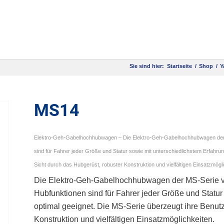
Sie sind hier:
Startseite
/
Shop
/
Y
MS14
Elektro-Geh-Gabelhochhubwagen – Die Elektro-Geh-Gabelhochhubwagen der M
sind für Fahrer jeder Größe und Statur sowie mit unterschiedlichstem Erfahru
Sicht durch das Hubgerüst, robuster Konstruktion und vielfältigen Einsatzmögli
Die Elektro-Geh-Gabelhochhubwagen der MS-Serie vo
Hubfunktionen sind für Fahrer jeder Größe und Statur
optimal geeignet. Die MS-Serie überzeugt ihre Benutz
Konstruktion und vielfältigen Einsatzmöglichkeiten.