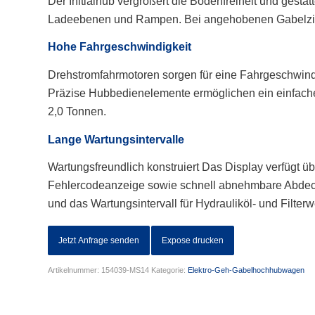
Der Initialhub vergrößert die Bodenfreiheit und gest
Ladeebenen und Rampen. Bei angehobenen Gabelzinke
Hohe Fahrgeschwindigkeit
Drehstromfahrmotoren sorgen für eine Fahrgeschwindigk
Präzise Hubbedienelemente ermöglichen ein einfache
2,0 Tonnen.
Lange Wartungsintervalle
Wartungsfreundlich konstruiert Das Display verfügt üb
Fehlercodeanzeige sowie schnell abnehmbare Abdec
und das Wartungsintervall für Hydrauliköl- und Filter
Jetzt Anfrage senden
Expose drucken
Artikelnummer:
154039-MS14
Kategorie:
Elektro-Geh-Gabelhochhubwagen