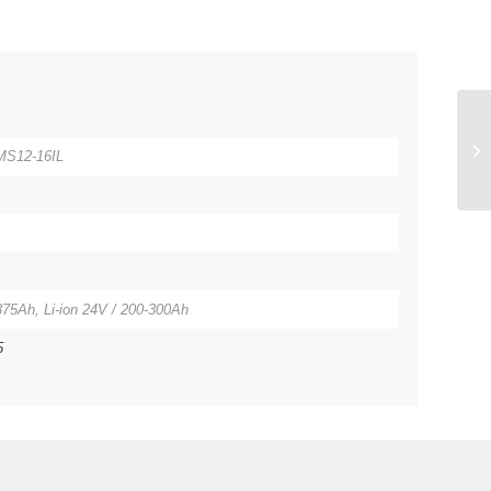
MS12-16IL
375Ah, Li-ion 24V / 200-300Ah
5