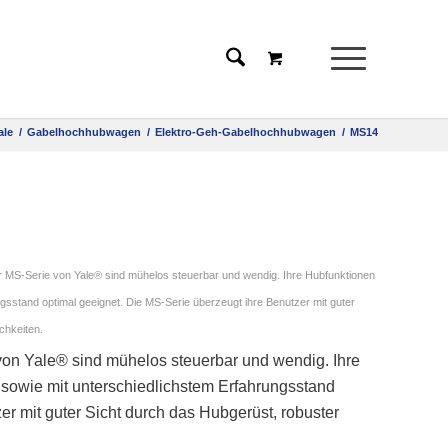
ale
/
Gabelhochhubwagen
/
Elektro-Geh-Gabelhochhubwagen
/
MS14
S-Serie von Yale® sind mühelos steuerbar und wendig. Ihre Hubfunktionen
ngsstand optimal geeignet. Die MS-Serie überzeugt ihre Benutzer mit guter
chkeiten.
n Yale® sind mühelos steuerbar und wendig. Ihre
 sowie mit unterschiedlichstem Erfahrungsstand
er mit guter Sicht durch das Hubgerüst, robuster