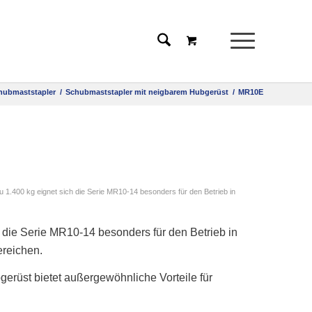
hubmaststapler
/
Schubmaststapler mit neigbarem Hubgerüst
/
MR10E
u 1.400 kg eignet sich die Serie MR10-14 besonders für den Betrieb in
ch die Serie MR10-14 besonders für den Betrieb in
reichen.
erüst bietet außergewöhnliche Vorteile für