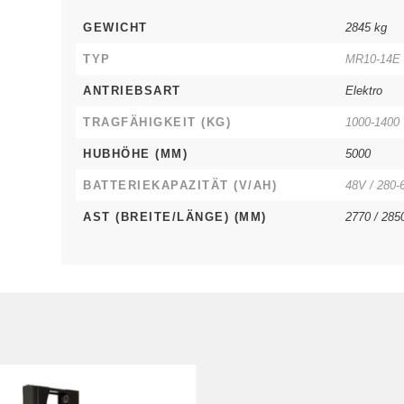
GEWICHT
2845 kg
TYP
MR10-14E
ANTRIEBSART
Elektro
TRAGFÄHIGKEIT (KG)
1000-1400
HUBHÖHE (MM)
5000
BATTERIEKAPAZITÄT (V/AH)
48V / 280-
AST (BREITE/LÄNGE) (MM)
2770 / 285