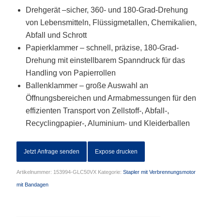
Drehgerät –sicher, 360- und 180-Grad-Drehung
von Lebensmitteln, Flüssigmetallen, Chemikalien,
Abfall und Schrott
Papierklammer – schnell, präzise, 180-Grad-
Drehung mit einstellbarem Spanndruck für das
Handling von Papierrollen
Ballenklammer – große Auswahl an
Öffnungsbereichen und Armabmessungen für den
effizienten Transport von Zellstoff-, Abfall-,
Recyclingpapier-, Aluminium- und Kleiderballen
Jetzt Anfrage senden
Expose drucken
Artikelnummer:
153994-GLC50VX
Kategorie:
Stapler mit Verbrennungsmotor
mit Bandagen