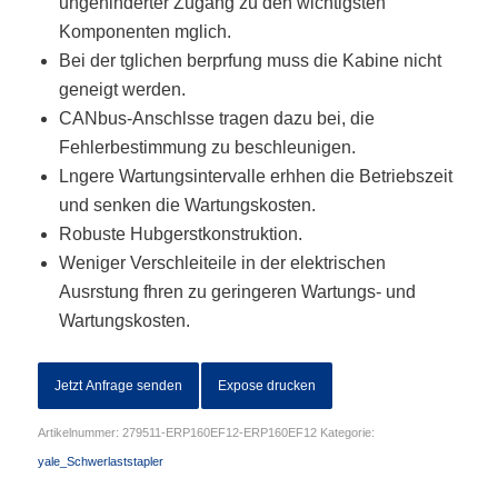
ungehinderter Zugang zu den wichtigsten
Komponenten mglich.
Bei der tglichen berprfung muss die Kabine nicht
geneigt werden.
CANbus-Anschlsse tragen dazu bei, die
Fehlerbestimmung zu beschleunigen.
Lngere Wartungsintervalle erhhen die Betriebszeit
und senken die Wartungskosten.
Robuste Hubgerstkonstruktion.
Weniger Verschleiteile in der elektrischen
Ausrstung fhren zu geringeren Wartungs- und
Wartungskosten.
Jetzt Anfrage senden
Expose drucken
Artikelnummer:
279511-ERP160EF12-ERP160EF12
Kategorie:
yale_Schwerlaststapler