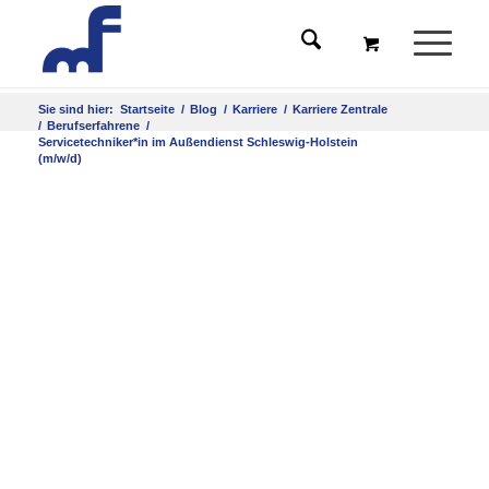
Sie sind hier:
Startseite
/
Blog
/
Karriere
/
Karriere Zentrale
/
Berufserfahrene
/
Servicetechniker*in im Außendienst Schleswig-Holstein
(m/w/d)