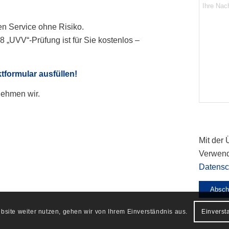
en Service ohne Risiko.
 „UVV“-Prüfung ist für Sie kostenlos –
tformular ausfüllen!
ehmen wir.
Bitte las
Mit der 
Verwend
Datensc
site weiter nutzen, gehen wir von Ihrem Einverständnis aus.
Einverst